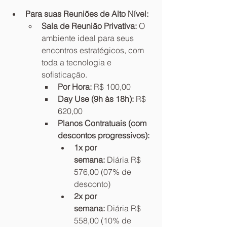
Para suas Reuniões de Alto Nível:
Sala de Reunião Privativa:
 O 
ambiente ideal para seus 
encontros estratégicos, com 
toda a tecnologia e 
sofisticação.
Por Hora:
 R$ 100,00
Day Use (9h às 18h):
 R$ 
620,00
Planos Contratuais (com 
descontos progressivos):
1x por 
semana:
 Diária R$ 
576,00 (07% de 
desconto)
2x por 
semana:
 Diária R$ 
558,00 (10% de 