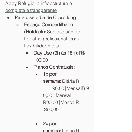
Abby Refúgio, a infraestrutura é 
completa e transparente
.
Para o seu dia de Coworking:
Espaço Compartilhado 
(Hotdesk):
 Sua estação de 
trabalho profissional, com 
flexibilidade total.
Day Use (9h às 18h):
 R$ 
100,00
Planos Contratuais:
1x por 
semana:
 Diária R
        90,00∣MensalR 9
0,00 | Mensal 
R90,00∣MensalR 
 360,00
2x por 
semana:
 Diária R