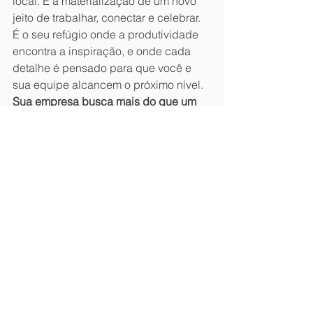
local. É a materialização de um novo 
jeito de trabalhar, conectar e celebrar. 
É o seu refúgio onde a produtividade 
encontra a inspiração, e onde cada 
detalhe é pensado para que você e 
sua equipe alcancem o próximo nível.
Sua empresa busca mais do que um 
espaço. Busca uma experiência. E nós 
estamos prontos para oferecê-la.
Ainda perguntando qual 
seria o próximo passo para o 
seu negócio?