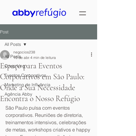
Post
All Posts
negocios238
All Posts
10 de abr.
4 min de leitura
Espaço para Eventos
Coworking
Corporativos em São Paulo:
Eventos Corporativos
Marketing de Influência
Onde a Sua Necessidade
Agência Abby
Encontra o Nosso Refúgio
São Paulo pulsa com eventos 
corporativos. Reuniões de diretoria, 
treinamentos intensivos, celebrações 
de metas, workshops criativos e happy 