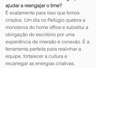
ajudar a reengajar o time?
É exatamente para isso que fomos 
criados. Um dia no Refúgio quebra a 
monotonia do home office e substitui a 
obrigação do escritório por uma 
experiência de imersão e conexão. É a 
ferramenta perfeita para realinhar a 
equipe, fortalecer a cultura e 
recarregar as energias criativas.
6. Preciso me preocupar com 
alimentação e outros serviços para o 
evento?
Não. Oferecemos uma experiência 
completa e cuidamos de tudo para 
você. Desde o café da manhã e o 
brunch até o almoço com churrasco ou 
o happy hour com pizzas e drinques, 