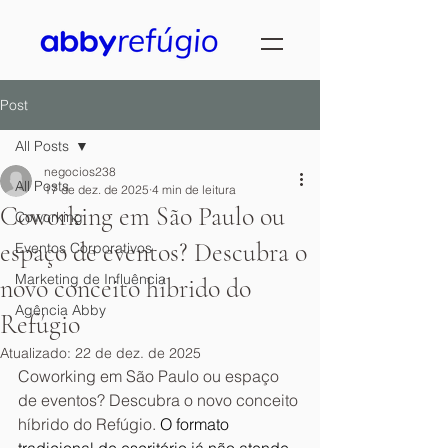
Post
All Posts
negocios238
All Posts
17 de dez. de 2025
4 min de leitura
Coworking em São Paulo ou
Coworking
espaço de eventos? Descubra o
Eventos Corporativos
Marketing de Influência
novo conceito híbrido do
Agência Abby
Refúgio
Atualizado:
22 de dez. de 2025
Coworking em São Paulo ou espaço 
de eventos? Descubra o novo conceito 
híbrido do Refúgio. 
O formato 