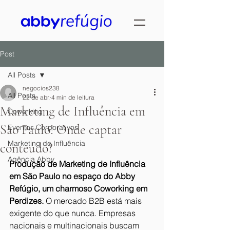
Post
All Posts
negocios238
All Posts
22 de abr.
4 min de leitura
Marketing de Influência em
Coworking
São Paulo! Onde captar
Eventos Corporativos
Marketing de Influência
conteúdo?
Agência Abby
Produção de Marketing de Influência 
em São Paulo no espaço do Abby 
Refúgio, um charmoso Coworking em 
Perdizes. 
O mercado B2B está mais 
exigente do que nunca. Empresas 
nacionais e multinacionais buscam 