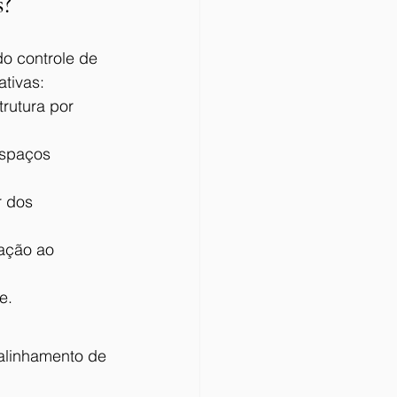
s?
do controle de 
tivas:
rutura por 
espaços 
r dos 
ação ao 
e.
alinhamento de 