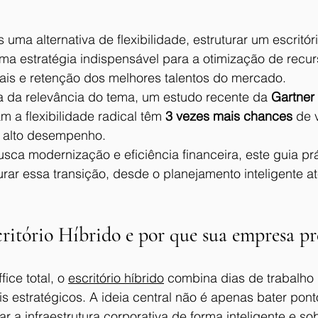
uma alternativa de flexibilidade, estruturar um escritóri
uma estratégia indispensável para a otimização de recu
ais e retenção dos melhores talentos do mercado.
ia da relevância do tema, um estudo recente da 
Gartner
 a flexibilidade radical têm 
3 vezes mais chances
 de 
 alto desempenho.
ca modernização e eficiência financeira, este guia prá
rar essa transição, desde o planejamento inteligente a
ritório Híbrido e por que sua empresa pre
ice total, o 
escritório híbrido
 combina dias de trabalho
s estratégicos. A ideia central não é apenas bater pon
izar a infraestrutura corporativa de forma inteligente e 