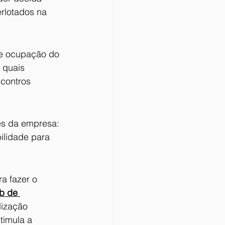
erlotados na 
de ocupação do 
 quais 
contros 
es da empresa: 
ilidade para 
a fazer o 
b de 
ização 
timula a 