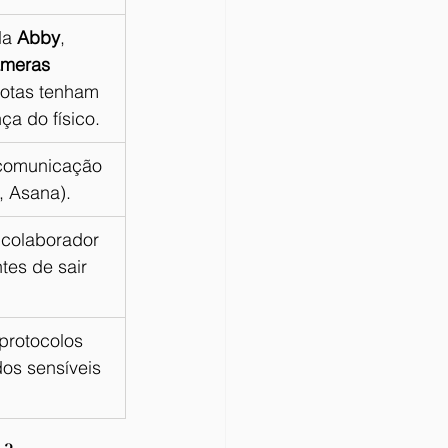
Na 
Abby
, 
meras 
motas tenham 
a do físico.
 comunicação 
, Asana).
 colaborador 
tes de sair 
protocolos 
os sensíveis 