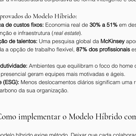
provados do Modelo Híbrido:
a de custos fixos:
 Economia real de 
30% a 51%
 em de
ção e infraestrutura (
real estate
).
ção de talentos:
 Uma pesquisa global da 
McKinsey
 apo
 a opção de trabalho flexível, 
87% dos profissionais
 e
dutividade:
 Ambientes que equilibram o foco do home o
presencial geram equipes mais motivadas e ágeis.
e (ESG):
 Menos deslocamentos diários significam uma r
arbono da sua organização.
 Como implementar o Modelo Híbrido co
modelo híbrido exige método. Deixar que cada colabora