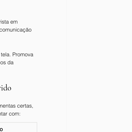
ista em 
e comunicação 
 tela. Promova 
os da 
rido
mentas certas, 
ntar com:
co