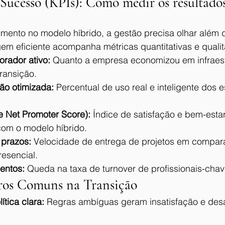
 Sucesso (KPIs): Como medir os resultado
timento no modelo híbrido, a gestão precisa olhar além 
m eficiente acompanha métricas quantitativas e qualita
orador ativo:
 Quanto a empresa economizou em infraest
ransição.
ão otimizada:
 Percentual de uso real e inteligente dos 
 Net Promoter Score):
 Índice de satisfação e bem-esta
om o modelo híbrido.
 prazos:
 Velocidade de entrega de projetos em compar
esencial.
entos:
 Queda na taxa de turnover de profissionais-chav
Erros Comuns na Transição
ítica clara:
 Regras ambíguas geram insatisfação e des