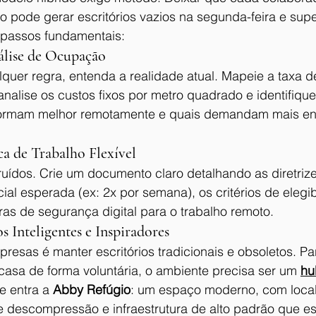
io pode gerar escritórios vazios na segunda-feira e sup
5 passos fundamentais:
nálise de Ocupação
quer regra, entenda a realidade atual. Mapeie a taxa 
 analise os custos fixos por metro quadrado e identifique
ormam melhor remotamente e quais demandam mais en
ica de Trabalho Flexível
ruídos. Crie um documento claro detalhando as diretriz
ial esperada (ex: 2x por semana), os critérios de elegib
as de segurança digital para o trabalho remoto.
s Inteligentes e Inspiradores
resas é manter escritórios tradicionais e obsoletos. Par
casa de forma voluntária, o ambiente precisa ser um 
hu
e entra a 
Abby Refúgio
: um espaço moderno, com local
e descompressão e infraestrutura de alto padrão que es