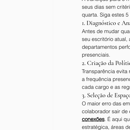
seus dias sem critér
quarta. Siga estes 
1. Diagnóstico e A
Antes de mudar qual
seu escritório atual,
departamentos perf
presenciais.
2. Criação da Polít
Transparência evita 
a frequência presenc
cada cargo e as regr
3. Seleção de Espaço
O maior erro das emp
colaborador sair de 
conexões
. É aqui qu
estratégica, áreas d