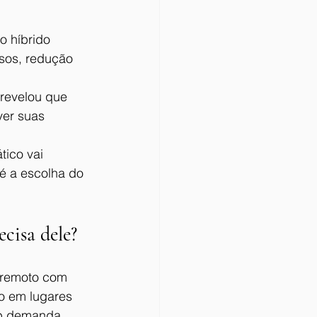
o híbrido 
rsos, redução 
 revelou que 
ver suas 
tico vai 
té a escolha do 
cisa dele?
 remoto com 
to em lugares 
sob demanda.