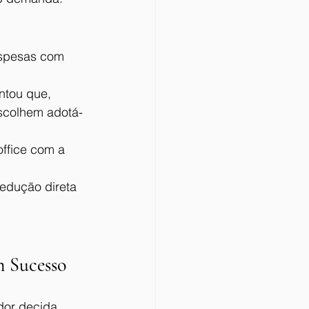
spesas com 
ntou que, 
scolhem adotá-
ffice com a 
edução direta 
m Sucesso
dor decida 