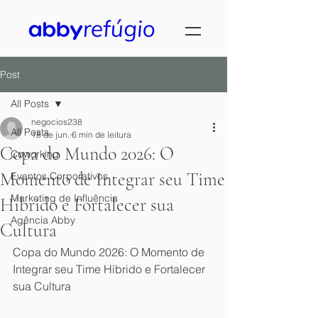
Post
All Posts
negocios238
All Posts
18 de jun.
6 min de leitura
Copa do Mundo 2026: O
Coworking
Momento de Integrar seu Time
Eventos Corporativos
Marketing de Influência
Híbrido e Fortalecer sua
Agência Abby
Cultura
Copa do Mundo 2026: O Momento de 
Integrar seu Time Híbrido e Fortalecer 
sua Cultura